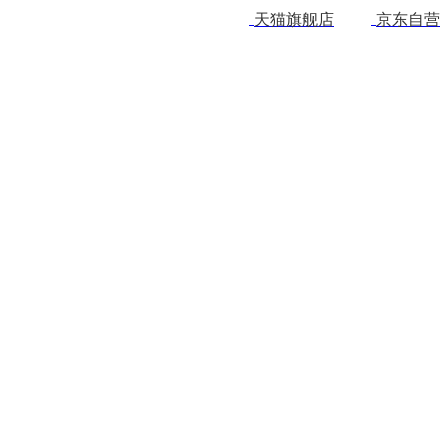
天猫旗舰店
京东自营