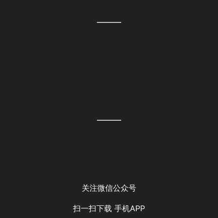
关注微信公众号
扫一扫下载 手机APP