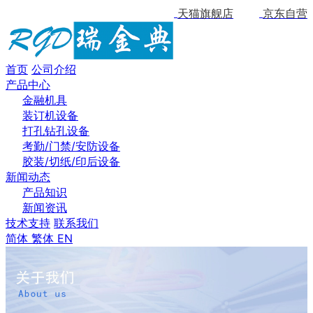
天猫旗舰店
京东自营
首页
公司介绍
产品中心
金融机具
装订机设备
打孔钻孔设备
考勤/门禁/安防设备
胶装/切纸/印后设备
新闻动态
产品知识
新闻资讯
技术支持
联系我们
简体
繁体
EN