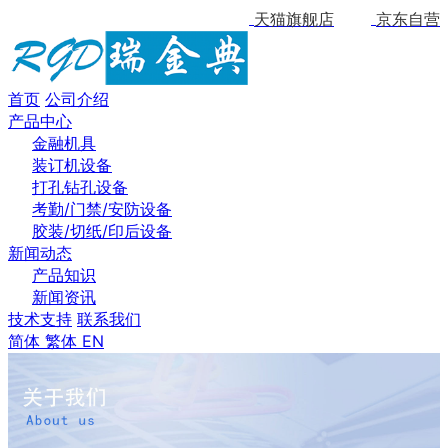
天猫旗舰店
京东自营
首页
公司介绍
产品中心
金融机具
装订机设备
打孔钻孔设备
考勤/门禁/安防设备
胶装/切纸/印后设备
新闻动态
产品知识
新闻资讯
技术支持
联系我们
简体
繁体
EN